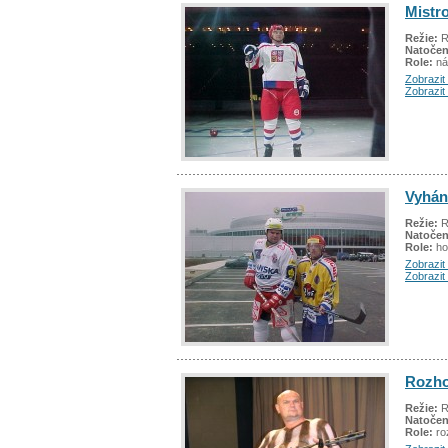
Mistro
Režie:
R
Natočen
Role:
ná
Zobrazit 
Zobrazit
Vyháně
Režie:
R
Natočen
Role:
ho
Zobrazit 
Zobrazit
Rozho
Režie:
R
Natočen
Role:
ro