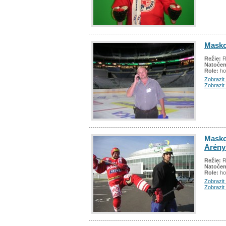
Maskot
Režie:
R
Natočen
Role:
ho
Zobrazit 
Zobrazit
Masko
Arény
Režie:
R
Natočen
Role:
ho
Zobrazit 
Zobrazit