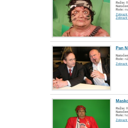
Režie:
R
Natočen
Role:
ma
Zobrazit 
Zobrazit
Pan N
Natočen
Role:
ná
Zobrazit 
Masko
Režie:
R
Natočen
Role:
ho
Zobrazit 