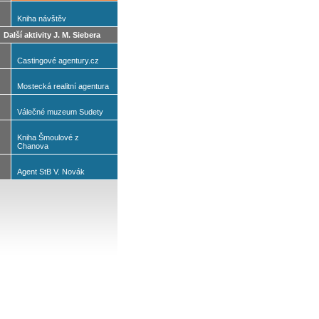
Kniha návštěv
Další aktivity J. M. Siebera
Castingové agentury.cz
Mostecká realitní agentura
Válečné muzeum Sudety
Kniha Šmoulové z
Chanova
Agent StB V. Novák