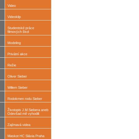
Video
Videoklip
Studentské práce
filmových škol
Modeling
Privátní akce
Režie
Oliver Sieber
Willem Sieber
Rodokmen rodu Sieber
Životopis J.M.Siebera aneb
Odevšad mě vyhodili
Zajímavá videa
Maskot HC Slávia Praha