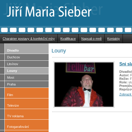
Charakter postavy & konfekční míry
Kvalifikace
Napsali o mně
Kontakty
Louny
Divadlo
Duchcov
Sni sl
Litvínov
Louny
Divadlo
Autor:
F
Most
Režie:
F
Role:
sl
Praha
Premiér
Repríz
Zobrazit 
Film
Televize
TV reklama
Fotogarafování