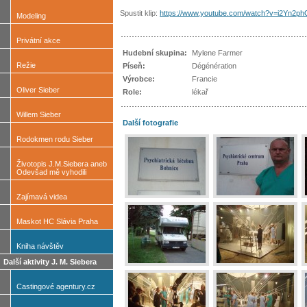
Spustit klip:
https://www.youtube.com/watch?v=i2Yn2p
Modeling
Privátní akce
Hudební skupina:
Mylene Farmer
Režie
Píseň:
Dégénération
Výrobce:
Francie
Oliver Sieber
Role:
lékař
Willem Sieber
Další fotografie
Rodokmen rodu Sieber
Životopis J.M.Siebera aneb
Odevšad mě vyhodili
Zajímavá videa
Maskot HC Slávia Praha
Kniha návštěv
Další aktivity J. M. Siebera
Castingové agentury.cz