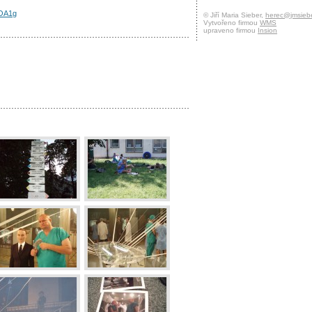
hOA1g
© Jiří Maria Sieber,
herec@jmsiebe
Vytvořeno firmou
WMS
upraveno firmou
Insion