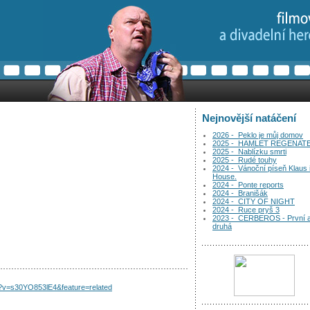
Nejnovější natáčení
2026 - Peklo je můj domov
2025 - HAMLET REGENAT
2025 - Nablízku smrti
2025 - Rudé touhy
2024 - Vánoční píseň Klaus 
House.
2024 - Ponte reports
2024 - Branišák
2024 - CITY OF NIGHT
2024 - Ruce pryš 3
2023 - CERBEROS - První 
druhá
h?v=s30YO853lE4&feature=related