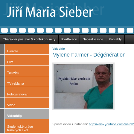
Charakter postavy & konfekční míry
Kvalifikace
Napsali o mně
Kontakty
Videoklip
Divadlo
Mylene Farmer - Dégénération
Film
Televize
TV reklama
Fotogarafování
Video
Videoklip
Spustit video z natáčení:
http://www.youtube.com/watc
Studentské práce
filmových škol