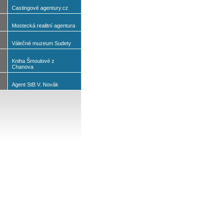
Castingové agentury.cz
Mostecká realitní agentura
Válečné muzeum Sudety
Kniha Šmoulové z
Chanova
Agent StB V. Novák