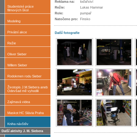
Reklama na:
loďařství
Studentské práce
Režie:
Lukas Hammar
filmových škol
Role:
pumpař
Natočeno pro:
Finsko
Modeling
Privátní akce
Další fotografie
Režie
Oliver Sieber
Willem Sieber
Rodokmen rodu Sieber
Životopis J.M.Siebera aneb
Odevšad mě vyhodili
Zajímavá videa
Maskot HC Slávia Praha
Kniha návštěv
Další aktivity J. M. Siebera