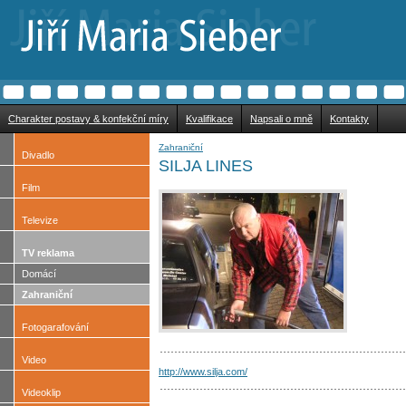
Charakter postavy & konfekční míry
Kvalifikace
Napsali o mně
Kontakty
Zahraniční
Divadlo
SILJA LINES
Film
Televize
TV reklama
Domácí
Zahraniční
Fotogarafování
Video
http://www.silja.com/
Videoklip