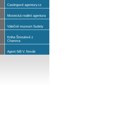
Castingové agentury.cz
Mostecká realitní agentura
Válečné muzeum Sudety
Kniha Šmoulové z
Chanova
Agent StB V. Novák