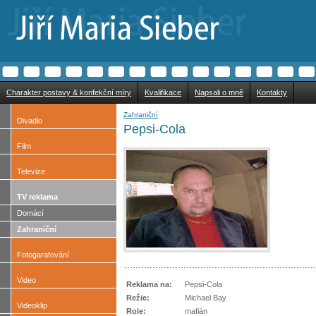
Charakter postavy & konfekční míry
Kvalifikace
Napsali o mně
Kontakty
Zahraniční
Divadlo
Pepsi-Cola
Film
Televize
TV reklama
Domácí
Zahraniční
Fotogarafování
Video
Reklama na:
Pepsi-Cola
Režie:
Michael Bay
Videoklip
Role:
mafián