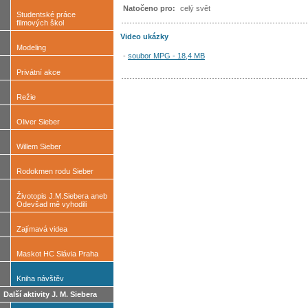
Natočeno pro:
celý svět
Studentské práce
filmových škol
Video ukázky
Modeling
-
soubor MPG - 18,4 MB
Privátní akce
Režie
Oliver Sieber
Willem Sieber
Rodokmen rodu Sieber
Životopis J.M.Siebera aneb
Odevšad mě vyhodili
Zajímavá videa
Maskot HC Slávia Praha
Kniha návštěv
Další aktivity J. M. Siebera