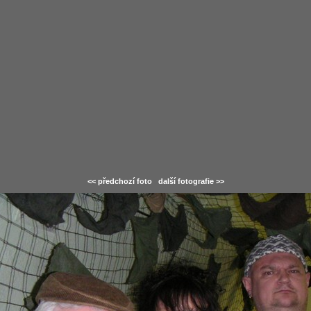
<< předchozí foto
další fotografie >>