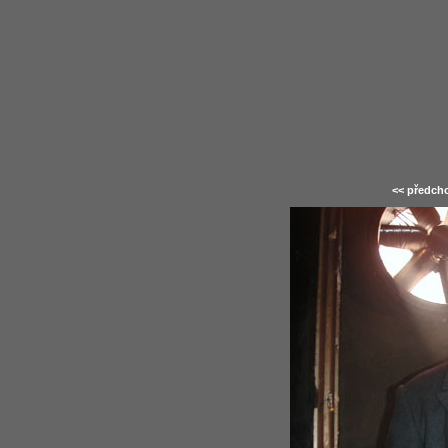
<< předcho