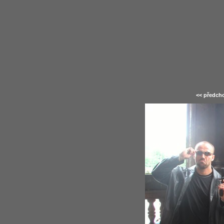
<< předcho