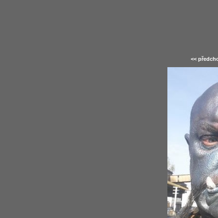
<< předcho