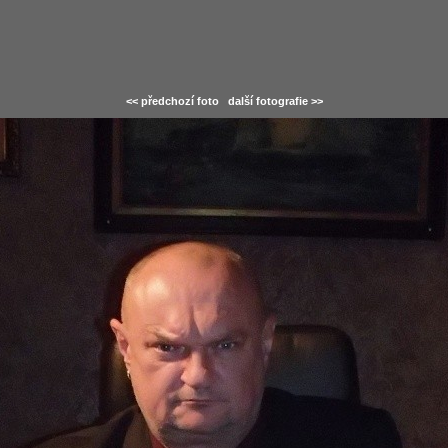
<< předchozí foto
další fotografie >>