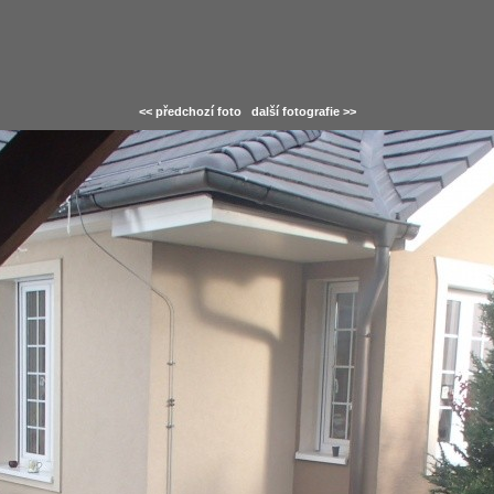
<< předchozí foto
další fotografie >>