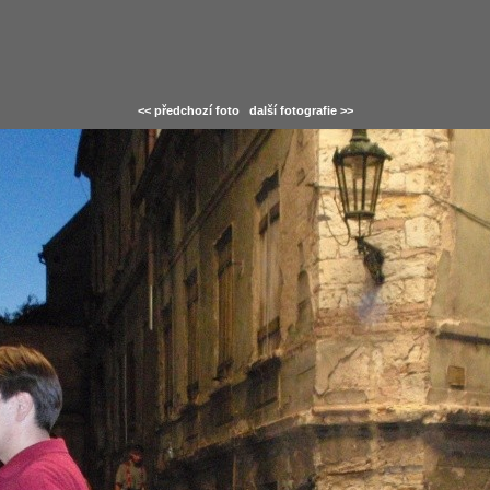
<< předchozí foto
další fotografie >>