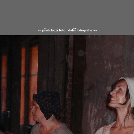
<< předchozí foto
další fotografie >>