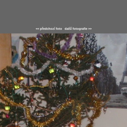
<< předchozí foto
další fotografie >>