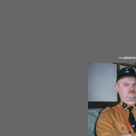
<< předcho