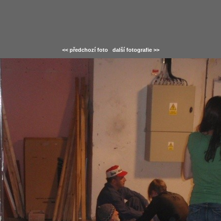
<< předchozí foto
další fotografie >>