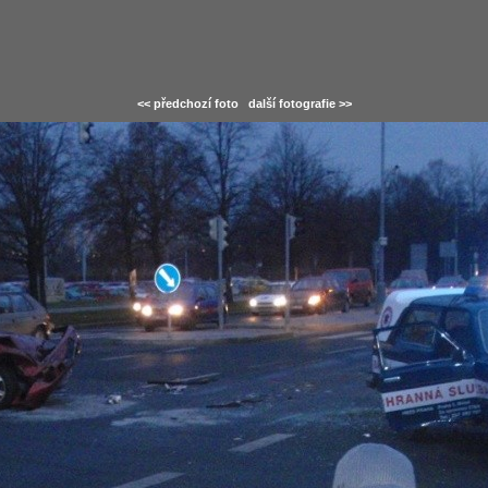
<< předchozí foto
další fotografie >>