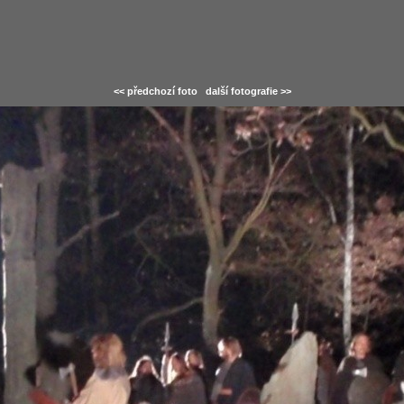
<< předchozí foto
další fotografie >>