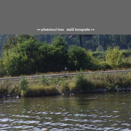
<< předchozí foto
další fotografie >>