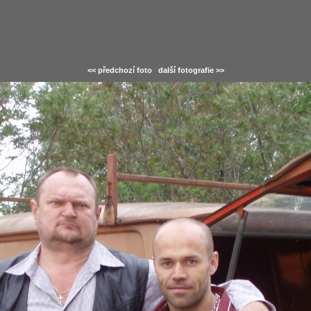
<< předchozí foto
další fotografie >>