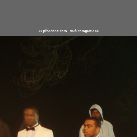
<< předchozí foto
další fotografie >>