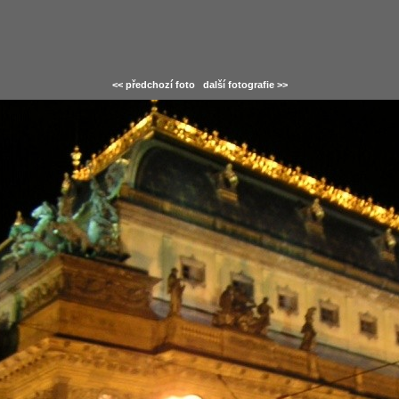
<< předchozí foto
další fotografie >>