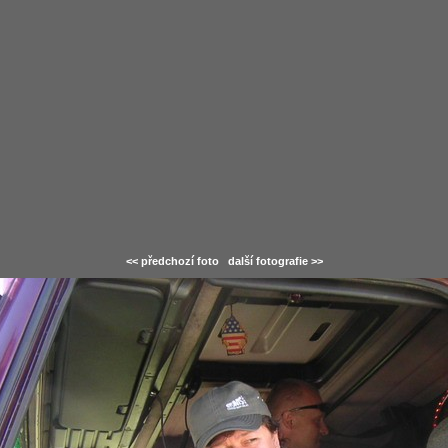
<< předchozí foto
další fotografie >>