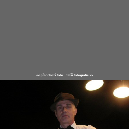
<< předchozí foto
další fotografie >>