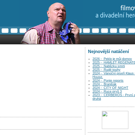
Nejnovější natáčení
2026 - Peklo je můj domov
2025 - HAMLET REGENAT
2025 - Nablízku smrti
2025 - Rudé touhy
2024 - Vánoční píseň Klaus 
House.
2024 - Ponte reports
2024 - Branišák
2024 - CITY OF NIGHT
2024 - Ruce pryš 3
2023 - CERBEROS - První 
druhá