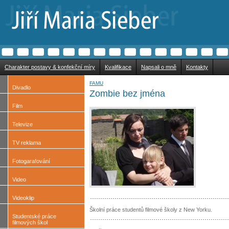
Charakter postavy & konfekční míry
Kvalifikace
Napsali o mně
Kontakty
FAMU
Divadlo
Zombie bez jména
Film
Televize
TV reklama
Fotogarafování
Video
Videoklip
Školní práce studentů filmové školy z New Yorku.
Studentské práce
filmových škol