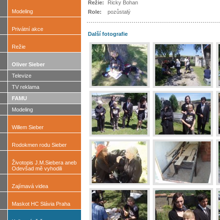
Režie:
Ricky Bohan
Modeling
Role:
pozůstalý
Privátní akce
Další fotografie
Režie
Oliver Sieber
Televize
TV reklama
FAMU
Modeling
Willem Sieber
Rodokmen rodu Sieber
Životopis J.M.Siebera aneb
Odevšad mě vyhodili
Zajímavá videa
Maskot HC Slávia Praha