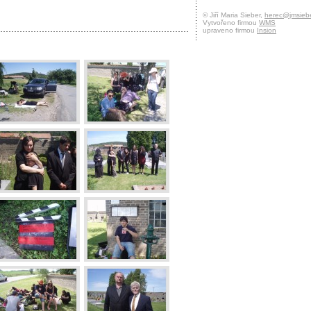
© Jiří Maria Sieber,
herec@jmsiebe
Vytvořeno firmou
WMS
upraveno firmou
Insion