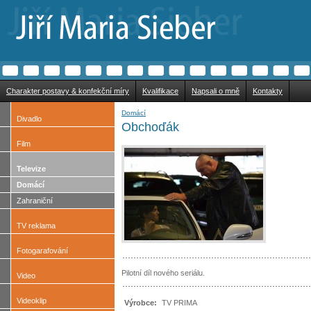
Charakter postavy & konfekční míry
Kvalifikace
Napsali o mně
Kontakty
Domácí
Divadlo
Obchoďák
Film
Televize
Domácí
Zahraniční
TV reklama
Fotogarafování
Pilotní díl nového seriálu.
Video
Videoklip
Výrobce:
TV PRIMA