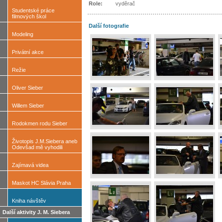
Role:
vyděrač
Studentské práce
filmových škol
Další fotografie
Modeling
Privátní akce
Režie
Oliver Sieber
Willem Sieber
Rodokmen rodu Sieber
Životopis J.M.Siebera aneb
Odevšad mě vyhodili
Zajímavá videa
Maskot HC Slávia Praha
Kniha návštěv
Další aktivity J. M. Siebera