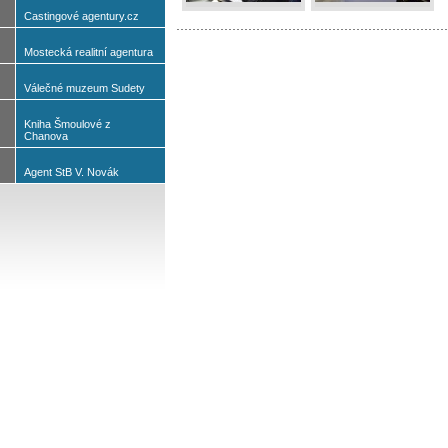
Castingové agentury.cz
Mostecká realitní agentura
Válečné muzeum Sudety
Kniha Šmoulové z
Chanova
Agent StB V. Novák